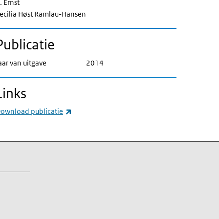
. Ernst
ecilia Høst Ramlau-Hansen
Publicatie
aar van uitgave
2014
Links
(externe link)
ownload publicatie