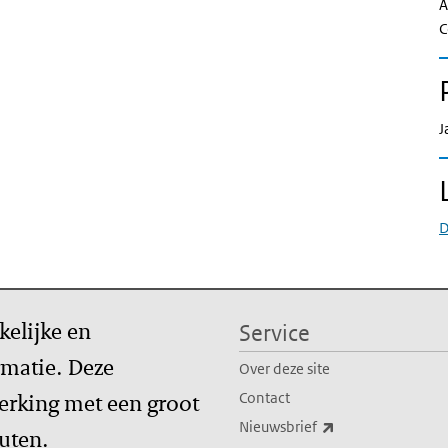
A
C
J
D
kelijke en
Service
matie. Deze
Over deze site
erking met een groot
Contact
(externe link)
Nieuwsbrief
tuten.