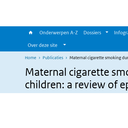
Overslaan en naar de inhoud gaan
Direct naar de hoofdnavigatie
Onderwerpen A-Z
Dossiers
Infogr
Over deze site
Home
Publicaties
Maternal cigarette smoking dur
Maternal cigarette sm
children: a review of 