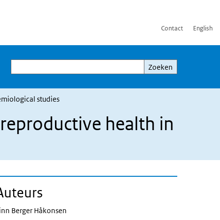
Contact
English
Zoeken
Zoeken
emiological studies
reproductive health in
Auteurs
inn Berger Håkonsen