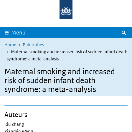
Overslaan en naar de inhoud gaan
Direct naar de hoofdnavigatie
Z
Menu
Home
Publicaties
Maternal smoking and increased risk of sudden infant death
syndrome: a meta-analysis
Maternal smoking and increased
risk of sudden infant death
syndrome: a meta-analysis
Auteurs
Kiu Zhang
Xianmin Wang