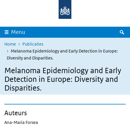
Overslaan en naar de inhoud gaan
Direct naar de hoofdnavigatie
Z
Menu
Home
Publicaties
Melanoma Epidemiology and Early Detection in Europe:
Diversity and Disparities.
Melanoma Epidemiology and Early
Detection in Europe: Diversity and
Disparities.
Auteurs
Ana-Maria Forsea