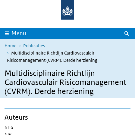
Overslaan en naar de inhoud gaan
Direct naar de hoofdnavigatie
Z
Menu
Home
Publicaties
Multidisciplinaire Richtlijn Cardiovasculair
Risicomanagement (CVRM). Derde herziening
Multidisciplinaire Richtlijn
Cardiovasculair Risicomanagement
(CVRM). Derde herziening
Auteurs
NHG
NIV