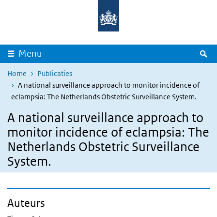
Overslaan en naar de inhoud gaan
Direct naar de hoofdnavigatie
Z
Menu
Home
Publicaties
A national surveillance approach to monitor incidence of
eclampsia: The Netherlands Obstetric Surveillance System.
A national surveillance approach to
monitor incidence of eclampsia: The
Netherlands Obstetric Surveillance
System.
Auteurs