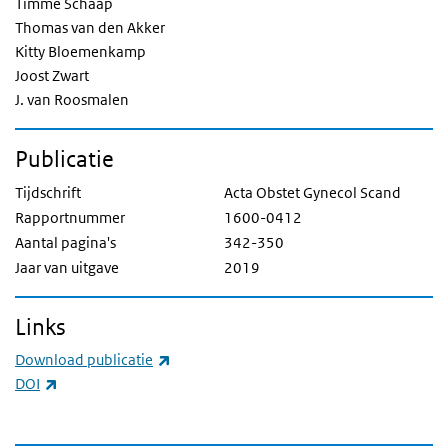
Timme Schaap
Thomas van den Akker
Kitty Bloemenkamp
Joost Zwart
J. van Roosmalen
Publicatie
Tijdschrift
Acta Obstet Gynecol Scand
Rapportnummer
1600-0412
Aantal pagina's
342-350
Jaar van uitgave
2019
Links
(externe link)
Download publicatie
(externe link)
DOI