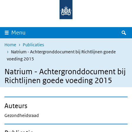
Overslaan en naar de inhoud gaan
Direct naar de hoofdnavigatie
Z
Menu
Home
Publicaties
Natrium - Achtergronddocument bij Richtlijnen goede
voeding 2015
Natrium - Achtergronddocument bij
Richtlijnen goede voeding 2015
Auteurs
Gezondheidsraad