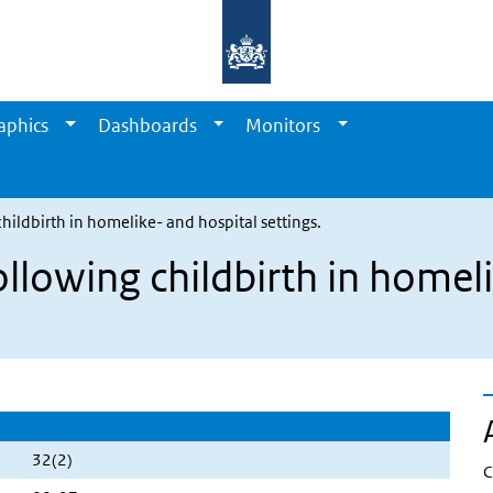
aphics
Dashboards
Monitors
childbirth in homelike- and hospital settings.
ollowing childbirth in homel
32(2)
C