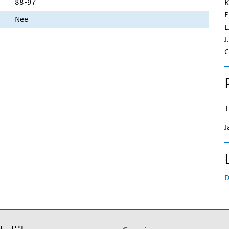
88-97
K
E
Nee
L
J
C
T
J
D