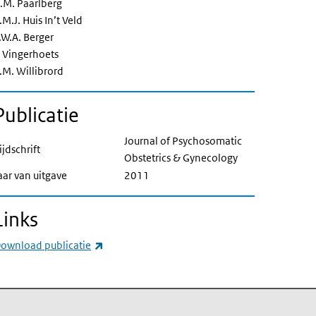
.M. Paarlberg
.M.J. Huis In’t Veld
.W.A. Berger
. Vingerhoets
.M. Willibrord
Publicatie
Journal of Psychosomatic
ijdschrift
Obstetrics & Gynecology
aar van uitgave
2011
Links
(externe link)
ownload publicatie