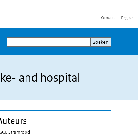
Contact
English
Zoeken
Zoeken
ike- and hospital
Auteurs
.A.I. Stramrood