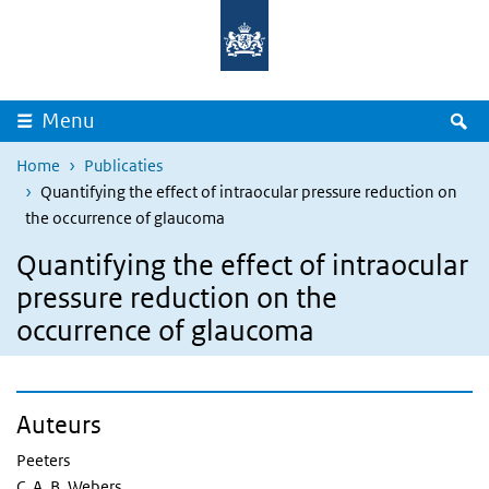
Overslaan en naar de inhoud gaan
Direct naar de hoofdnavigatie
Z
Menu
Home
Publicaties
Quantifying the effect of intraocular pressure reduction on
the occurrence of glaucoma
Quantifying the effect of intraocular
pressure reduction on the
occurrence of glaucoma
Auteurs
Peeters
C. A. B. Webers