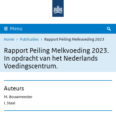
Overslaan en naar de inhoud gaan
Direct naar de hoofdnavigatie
Z
Menu
Home
Publicaties
Rapport Peiling Melkvoeding 2023
Rapport Peiling Melkvoeding 2023.
In opdracht van het Nederlands
Voedingscentrum.
Auteurs
M. Bouwmeester
I. Staal