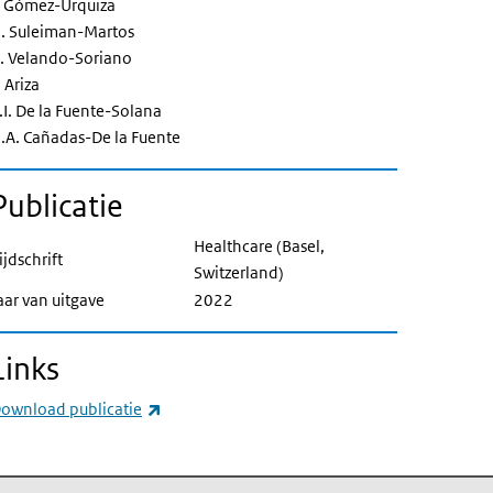
. Gómez-Urquiza
. Suleiman-Martos
. Velando-Soriano
. Ariza
.I. De la Fuente-Solana
.A. Cañadas-De la Fuente
Publicatie
Healthcare (Basel,
ijdschrift
Switzerland)
aar van uitgave
2022
Links
(externe link)
ownload publicatie