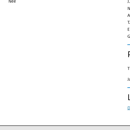
Nee
J
N
A
T
E
G
T
J
D