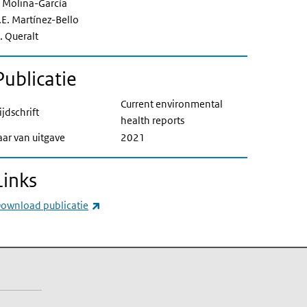
. Molina-García
.E. Martínez-Bello
. Queralt
Publicatie
Current environmental
ijdschrift
health reports
aar van uitgave
2021
Links
(externe link)
ownload publicatie