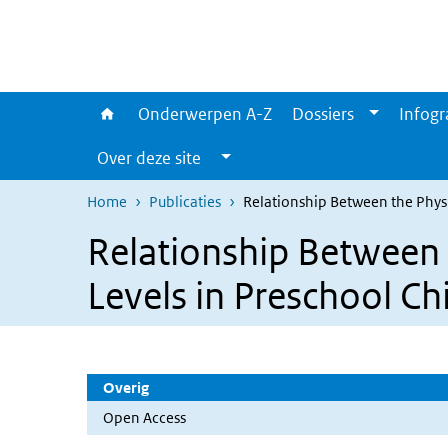
Overslaan en naar de inhoud gaan
Direct naar de hoofdnavigatie
Onderwerpen A-Z
Dossiers
Infogr
Over deze site
Home
Publicaties
Relationship Between the Physi
Relationship Between 
Levels in Preschool Ch
Overig
Open Access