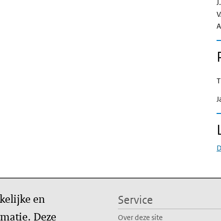
J
V
A
T
J
D
kelijke en
Service
matie. Deze
Over deze site