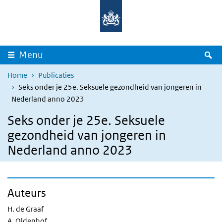
Overslaan en naar de inhoud gaan
Direct naar de hoofdnavigatie
Z
Menu
Home
Publicaties
Seks onder je 25e. Seksuele gezondheid van jongeren in
Nederland anno 2023
Seks onder je 25e. Seksuele
gezondheid van jongeren in
Nederland anno 2023
Auteurs
H. de Graaf
A. Oldenhof