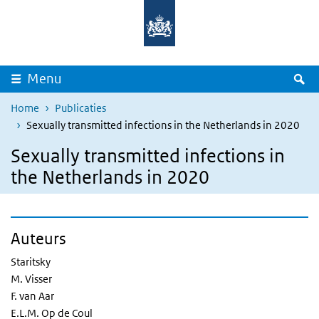
Overslaan en naar de inhoud gaan
Direct naar de hoofdnavigatie
Z
Menu
Home
Publicaties
Sexually transmitted infections in the Netherlands in 2020
Sexually transmitted infections in
the Netherlands in 2020
Auteurs
Staritsky
M. Visser
F. van Aar
E.L.M. Op de Coul