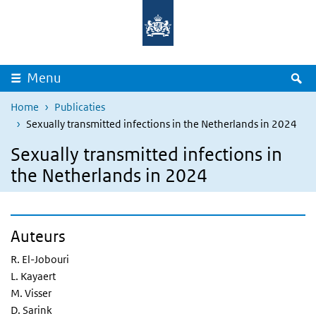
Overslaan en naar de inhoud gaan
Direct naar de hoofdnavigatie
Z
Menu
Home
Publicaties
Sexually transmitted infections in the Netherlands in 2024
Sexually transmitted infections in
the Netherlands in 2024
Auteurs
R. El-Jobouri
L. Kayaert
M. Visser
D. Sarink