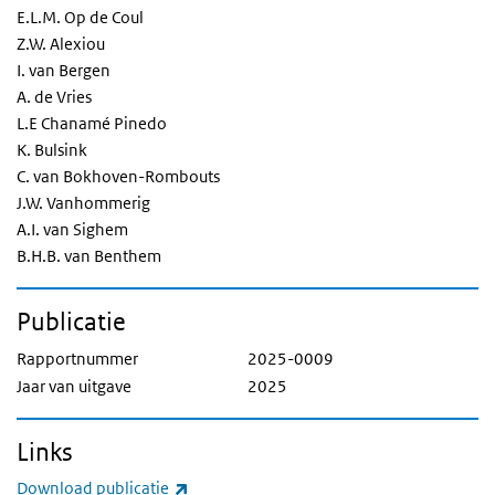
E.L.M. Op de Coul
Z.W. Alexiou
I. van Bergen
A. de Vries
L.E Chanamé Pinedo
K. Bulsink
C. van Bokhoven-Rombouts
J.W. Vanhommerig
A.I. van Sighem
B.H.B. van Benthem
Publicatie
Rapportnummer
2025-0009
Jaar van uitgave
2025
Links
(externe link)
Download publicatie