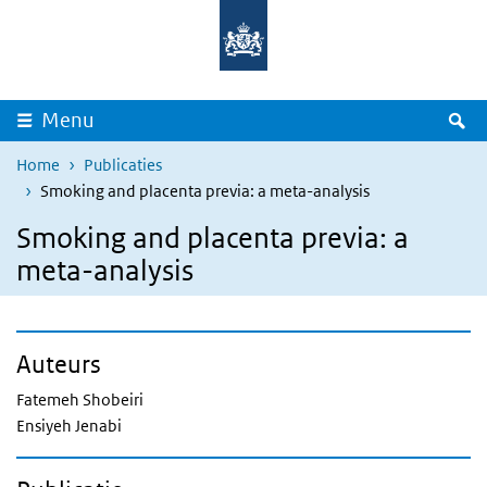
Overslaan en naar de inhoud gaan
Direct naar de hoofdnavigatie
Z
Menu
Home
Publicaties
Smoking and placenta previa: a meta-analysis
Smoking and placenta previa: a
meta-analysis
Auteurs
Fatemeh Shobeiri
Ensiyeh Jenabi