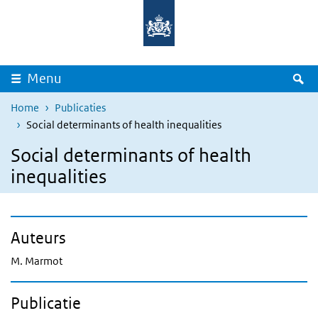
Overslaan en naar de inhoud gaan
Direct naar de hoofdnavigatie
Z
Menu
Home
Publicaties
Social determinants of health inequalities
Social determinants of health
inequalities
Auteurs
M. Marmot
Publicatie