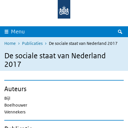
Overslaan en naar de inhoud gaan
Direct naar de hoofdnavigatie
Z
Menu
Home
Publicaties
De sociale staat van Nederland 2017
De sociale staat van Nederland
2017
Auteurs
Bijl
Boelhouwer
Wennekers