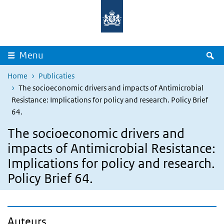
Overslaan en naar de inhoud gaan
Direct naar de hoofdnavigatie
Z
Menu
Home
Publicaties
The socioeconomic drivers and impacts of Antimicrobial
Resistance: Implications for policy and research. Policy Brief
64.
The socioeconomic drivers and
impacts of Antimicrobial Resistance:
Implications for policy and research.
Policy Brief 64.
Auteurs