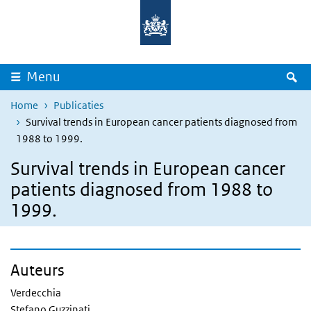
Overslaan en naar de inhoud gaan
Direct naar de hoofdnavigatie
Z
Menu
Home
Publicaties
Survival trends in European cancer patients diagnosed from
1988 to 1999.
Survival trends in European cancer
patients diagnosed from 1988 to
1999.
Auteurs
Verdecchia
Stefano Guzzinati