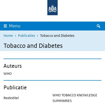
Overslaan en naar de inhoud gaan
Direct naar de hoofdnavigatie
Z
Menu
Home
Publicaties
Tobacco and Diabetes
Tobacco and Diabetes
Auteurs
WHO
Publicatie
WHO TOBACCO KNOWLEDGE
Reekstitel
SUMMARIES