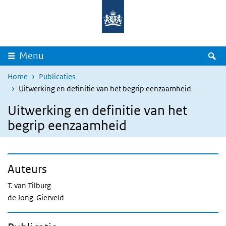
Overslaan en naar de inhoud gaan
Direct naar de hoofdnavigatie
Z
Menu
Home
Publicaties
Uitwerking en definitie van het begrip eenzaamheid
Uitwerking en definitie van het
begrip eenzaamheid
Auteurs
T. van Tilburg
de Jong-Gierveld