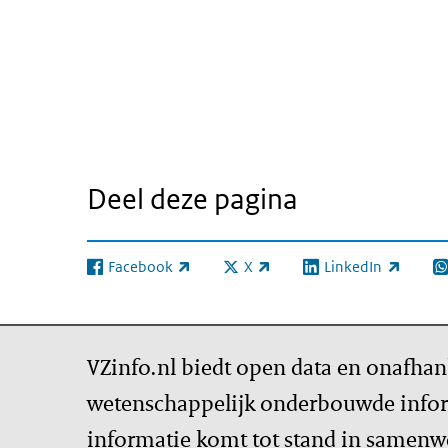
Test dashboard Ziektelast
Overslaan
iframe:
Test
dashboard
Ziektelast
Deel deze pagina
Facebook
X
LinkedIn
(externe link)
(externe link)
(externe link)
(e
VZinfo.nl biedt open data en onafhan
wetenschappelijk onderbouwde infor
informatie komt tot stand in samenw