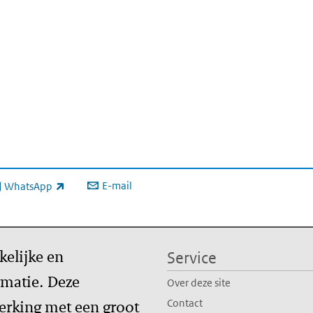
E-mail
WhatsApp
xterne link)
kelijke en
Service
matie. Deze
Over deze site
erking met een groot
Contact