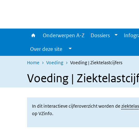
Overslaan en naar de inhoud gaan
Direct naar de hoofdnavigatie
Onderwerpen A-Z
Dossiers
Infogr
Over deze site
Home
Voeding
Voeding | Ziektelastcijfers
Voeding | Ziektelastcij
In dit interactieve cijferoverzicht worden de
ziektelas
op VZinfo.