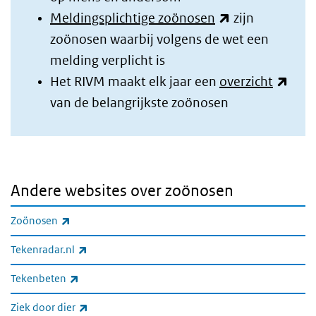
(externe link)
Meldingsplichtige zoönosen
zijn
zoönosen waarbij volgens de wet een
melding verplicht is
(exte
Het RIVM maakt elk jaar een
overzicht
van de belangrijkste zoönosen
Andere websites over zoönosen
(externe link)
Zoönosen
(externe link)
Tekenradar.nl
(externe link)
Tekenbeten
(externe link)
Ziek door dier