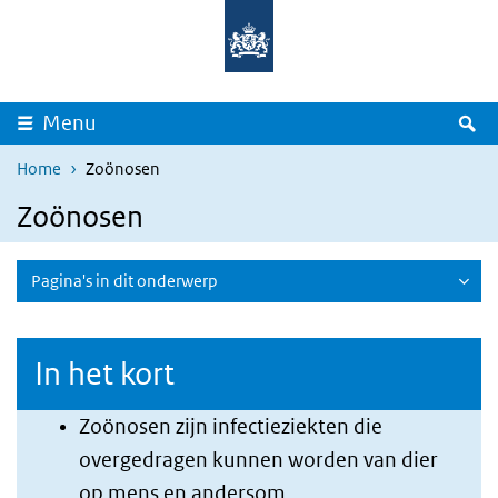
Overslaan en naar de inhoud gaan
Direct naar de hoofdnavigatie
Z
Menu
Home
Zoönosen
Zoönosen
Pagina's in dit onderwerp
In het kort
Zoönosen zijn infectieziekten die
overgedragen kunnen worden van dier
op mens en andersom