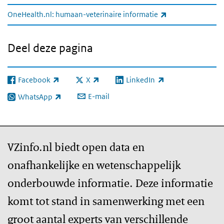
(externe link)
OneHealth.nl: humaan-veterinaire informatie
Deel deze pagina
Facebook
X
LinkedIn
(externe link)
(externe link)
(externe link)
E-mail
WhatsApp
(externe link)
VZinfo.nl biedt open data en
onafhankelijke en wetenschappelijk
onderbouwde informatie. Deze informatie
komt tot stand in samenwerking met een
groot aantal experts van verschillende