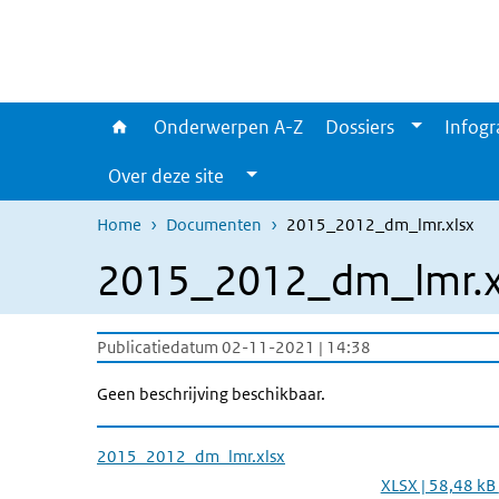
Overslaan en naar de inhoud gaan
Direct naar de hoofdnavigatie
Onderwerpen A-Z
Dossiers
Infogr
Over deze site
Home
Documenten
2015_2012_dm_lmr.xlsx
2015_2012_dm_lmr.x
Publicatiedatum 02-11-2021 | 14:38
Geen beschrijving beschikbaar.
2015_2012_dm_lmr.xlsx
XLSX | 58,48 kB