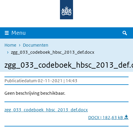
Overslaan en naar de inhoud gaan
Direct naar de hoofdnavigatie
Z
Menu
Home
Documenten
zgg_033_codeboek_hbsc_2013_def.docx
zgg_033_codeboek_hbsc_2013_def.
Publicatiedatum 02-11-2021 | 14:43
Geen beschrijving beschikbaar.
zgg_033_codeboek_hbsc_2013_def.docx
DOCX | 182,63 kB