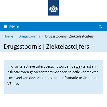
Overslaan en naar de inhoud gaan
Direct naar de hoofdnavigatie
Z
Menu
Home
Drugsstoornis
Drugsstoornis | Ziektelastcijfers
Drugsstoornis | Ziektelastcijfers
In dit interactieve cijferoverzicht worden de
ziektelast
en
risicofactoren gepresenteerd voor een selectie van ziekten.
Over veel van deze ziekten is meer informatie te vinden op
VZinfo.
Test dashboard Ziektelast
Overslaan