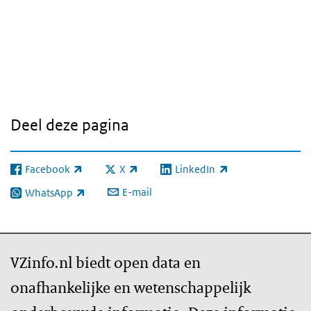
iframe:
Test
dashboard
Ziektelast
Deel deze pagina
Facebook
X
LinkedIn
(externe link)
(externe link)
(externe link)
E-mail
WhatsApp
(externe link)
VZinfo.nl biedt open data en
onafhankelijke en wetenschappelijk