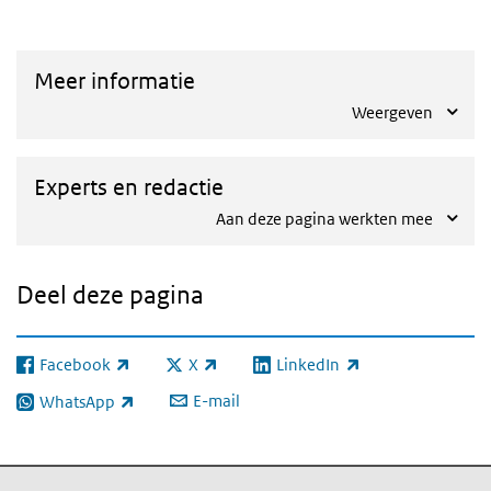
Meer informatie
Weergeven
Experts en redactie
Aan deze pagina werkten mee
Deel deze pagina
Facebook
X
LinkedIn
(externe link)
(externe link)
(externe link)
E-mail
WhatsApp
(externe link)