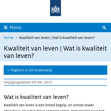
Overslaan en naar de inhoud gaan
Direct naar de hoofdnavigatie
Z
Menu
Home
Kwaliteit van leven | Wat is kwaliteit van leven?
Kwaliteit van leven | Wat is kwaliteit
van leven?
Pagina's in dit onderwerp
Wijzigingsdatum 04-06-2025
Wat is kwaliteit van leven?
Kwaliteit van leven is een breed begrip, en omvat zowel
objectieve als subjectieve componenten. Het verwijst naar het