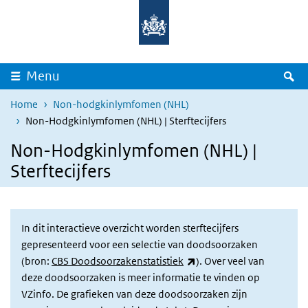
Overslaan en naar de inhoud gaan
Direct naar de hoofdnavigatie
Z
Menu
Home
Non-hodgkinlymfomen (NHL)
Non-Hodgkinlymfomen (NHL) | Sterftecijfers
Non-Hodgkinlymfomen (NHL) |
Sterftecijfers
In dit interactieve overzicht worden sterftecijfers
gepresenteerd voor een selectie van doodsoorzaken
(externe link)
(bron:
CBS Doodsoorzakenstatistiek
). Over veel van
deze doodsoorzaken is meer informatie te vinden op
VZinfo. De grafieken van deze doodsoorzaken zijn