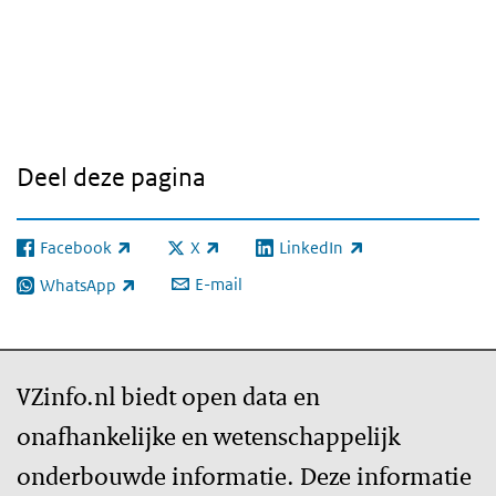
Deel deze pagina
Facebook
X
LinkedIn
(externe link)
(externe link)
(externe link)
E-mail
WhatsApp
(externe link)
VZinfo.nl biedt open data en
onafhankelijke en wetenschappelijk
onderbouwde informatie. Deze informatie