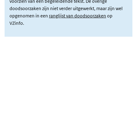
voorzien van een begeleidende tekst. De overige
doodsoorzaken zijn niet verder uitgewerkt, maar zijn wel
opgenomen in een
ranglijst van doodsoorzaken
op
VZinfo.
Cijferoverzicht sterfte
Overslaan
iframe:
Cijferoverzicht
sterfte