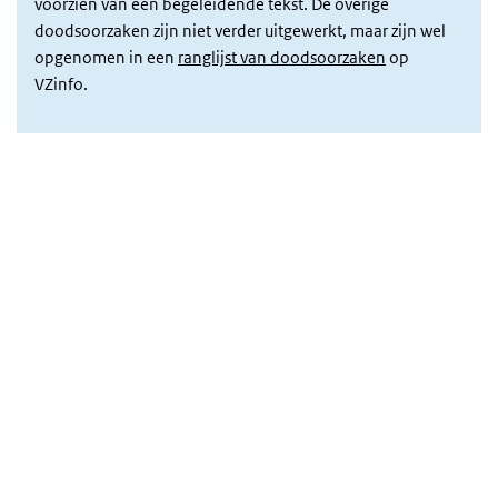
voorzien van een begeleidende tekst. De overige
doodsoorzaken zijn niet verder uitgewerkt, maar zijn wel
opgenomen in een
ranglijst van doodsoorzaken
op
VZinfo.
Cijferoverzicht sterfte
Overslaan
iframe:
Cijferoverzicht
sterfte