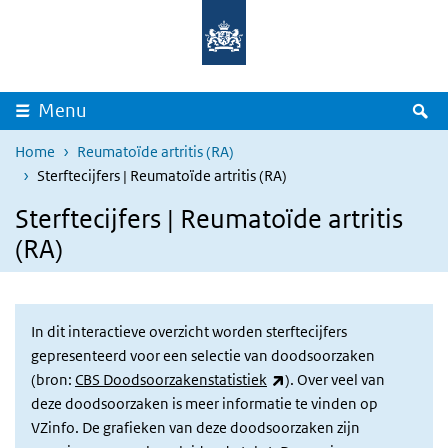
Overslaan en naar de inhoud gaan
Direct naar de hoofdnavigatie
Z
Menu
Home
Reumatoïde artritis (RA)
Sterftecijfers | Reumatoïde artritis (RA)
Sterftecijfers | Reumatoïde artritis
(RA)
In dit interactieve overzicht worden sterftecijfers
gepresenteerd voor een selectie van doodsoorzaken
(externe link)
(bron:
CBS Doodsoorzakenstatistiek
). Over veel van
deze doodsoorzaken is meer informatie te vinden op
VZinfo. De grafieken van deze doodsoorzaken zijn