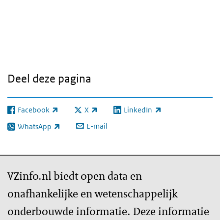
Deel deze pagina
Facebook
X
LinkedIn
(externe link)
(externe link)
(externe link)
E-mail
WhatsApp
(externe link)
VZinfo.nl biedt open data en
onafhankelijke en wetenschappelijk
onderbouwde informatie. Deze informatie