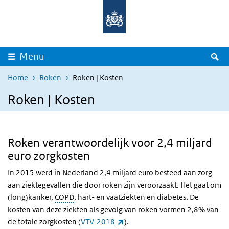
Overslaan en naar de inhoud gaan
Direct naar de hoofdnavigatie
Z
Menu
Home
Roken
Roken | Kosten
Roken | Kosten
Roken verantwoordelijk voor 2,4 miljard
euro zorgkosten
In 2015 werd in Nederland 2,4 miljard euro besteed aan zorg
aan ziektegevallen die door roken zijn veroorzaakt. Het gaat om
(long)kanker,
COPD
, hart- en vaatziekten en diabetes. De
kosten van deze ziekten als gevolg van roken vormen 2,8% van
(externe link)
de totale zorgkosten (
VTV-2018
).