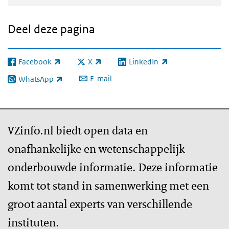
Deel deze pagina
Facebook
X
LinkedIn
(externe link)
(externe link)
(externe link)
E-mail
WhatsApp
(externe link)
VZinfo.nl biedt open data en
onafhankelijke en wetenschappelijk
onderbouwde informatie. Deze informatie
komt tot stand in samenwerking met een
groot aantal experts van verschillende
instituten.