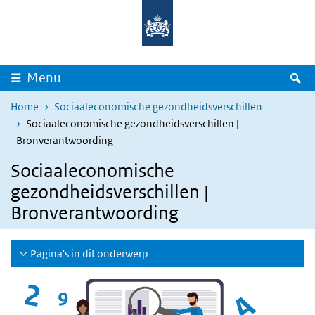
Overslaan en naar de inhoud gaan
Direct naar de hoofdnavigatie
Z
Menu
Home
Sociaaleconomische gezondheidsverschillen
Sociaaleconomische gezondheidsverschillen |
Bronverantwoording
Sociaaleconomische
gezondheidsverschillen |
Bronverantwoording
Pagina's in dit onderwerp