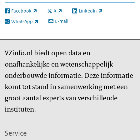
Facebook
X
LinkedIn
(externe link)
(externe link)
(externe link)
E-mail
WhatsApp
(externe link)
VZinfo.nl biedt open data en
onafhankelijke en wetenschappelijk
onderbouwde informatie. Deze informatie
komt tot stand in samenwerking met een
groot aantal experts van verschillende
instituten.
Service