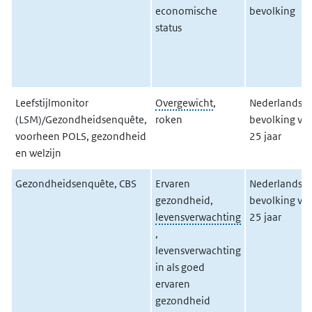
economische
bevolking
status
Leefstijlmonitor
Overgewicht
,
Nederlandse
(LSM)/Gezondheidsenquête,
roken
bevolking va
voorheen POLS, gezondheid
25 jaar
en welzijn
Gezondheidsenquête, CBS
Ervaren
Nederlandse
gezondheid,
bevolking va
levensverwachting
25 jaar
,
levensverwachting
in als goed
ervaren
gezondheid