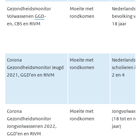
Gezondheidsmonitor
Moeite met
Nederlandse
Volwassenen
GGD
-
rondkomen
bevolking va
en, CBS en RIVM
18 jaar
Corona
Moeite met
Nederlandse
Gezondheidsmonitor Jeugd
rondkomen
scholieren in 
2021, GGD’en en RIVM
2 en 4
Corona
Moeite met
Jongvolwass
Gezondheidsmonitor
rondkomen
(18 tot en me
Jongvolwassenen 2022,
jaar)
GGD’en en RIVM