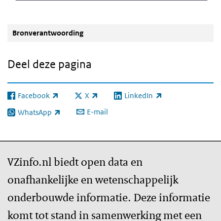
Bronverantwoording
Deel deze pagina
Facebook
X
LinkedIn
(externe link)
(externe link)
(externe link)
E-mail
WhatsApp
(externe link)
VZinfo.nl biedt open data en
onafhankelijke en wetenschappelijk
onderbouwde informatie. Deze informatie
komt tot stand in samenwerking met een