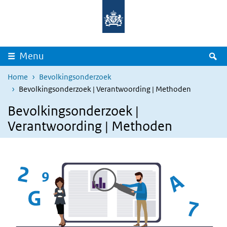
Overslaan en naar de inhoud gaan
Direct naar de hoofdnavigatie
Z
Menu
Home
Bevolkingsonderzoek
Bevolkingsonderzoek | Verantwoording | Methoden
Bevolkingsonderzoek |
Verantwoording | Methoden