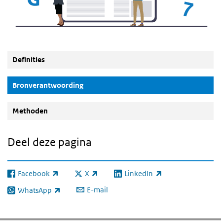
Definities
(Actieve knop)
Bronverantwoording
Methoden
Deel deze pagina
Facebook
X
LinkedIn
(externe link)
(externe link)
(externe link)
E-mail
WhatsApp
(externe link)