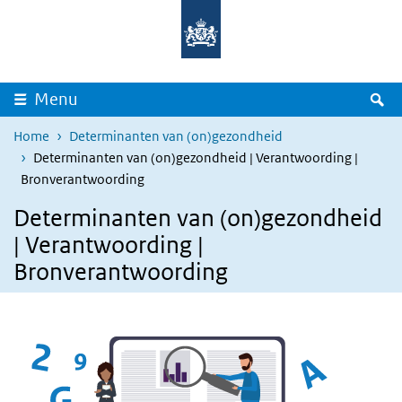
Overslaan en naar de inhoud gaan
Direct naar de hoofdnavigatie
Z
Menu
Home
Determinanten van (on)gezondheid
Determinanten van (on)gezondheid | Verantwoording |
Bronverantwoording
Determinanten van (on)gezondheid
| Verantwoording |
Bronverantwoording