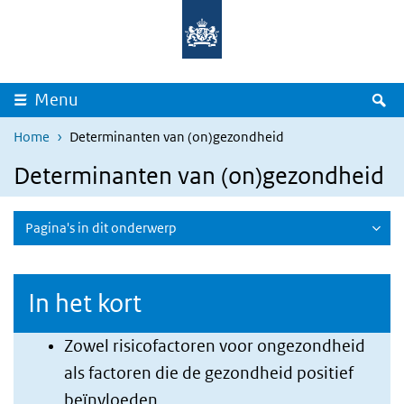
Overslaan en naar de inhoud gaan
Direct naar de hoofdnavigatie
Z
Menu
Home
Determinanten van (on)gezondheid
Determinanten van (on)gezondheid
Pagina's in dit onderwerp
In het kort
Zowel risicofactoren voor ongezondheid
als factoren die de gezondheid positief
beïnvloeden