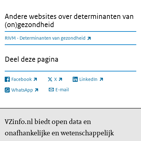
Andere websites over determinanten van
(on)gezondheid
(externe link)
RIVM - Determinanten van gezondheid
Deel deze pagina
Facebook
X
LinkedIn
(externe link)
(externe link)
(externe link)
E-mail
WhatsApp
(externe link)
VZinfo.nl biedt open data en
onafhankelijke en wetenschappelijk