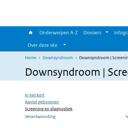
Overslaan en naar de inhoud gaan
Direct naar de hoofdnavigatie
Onderwerpen A-Z
Dossiers
Infogr
Over deze site
Home
Downsyndroom
Downsyndroom | Screenin
Downsyndroom | Scree
Overslaan menu
In het kort
Aantal geborenen
(Actieve pagina)
Screening en diagnostiek
Verantwoording
Submenu openen