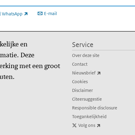
E-mail
WhatsApp
xterne link)
kelijke en
Service
matie. Deze
Over deze site
erking met een groot
Contact
(externe link)
Nieuwsbrief
tuten.
Cookies
Disclaimer
Citeersuggestie
Responsible disclosure
Toegankelijkheid
(externe link)
Volg ons