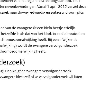
 onderdeel van het reguliere screeningsaanbod. Tot 1
er nevenbevindingen. Vanaf 1 april 2025 verviel deze
erzoek naar down-, edwards- en patausyndroom plus
d van de zwangere zit een klein beetje erfelijk
hetzelfde is als dat van het kind. In een laboratorium
n chromosoomafwijking heeft. Bij een afwijkende
omafwijking) wordt de zwangere vervolgonderzoek
 chromosoomafwijking heeft.
derzoek)
ng? Dan krijgt de zwangere vervolgonderzoek
wangere kiest zelf of ze vervolgonderzoek wil laten