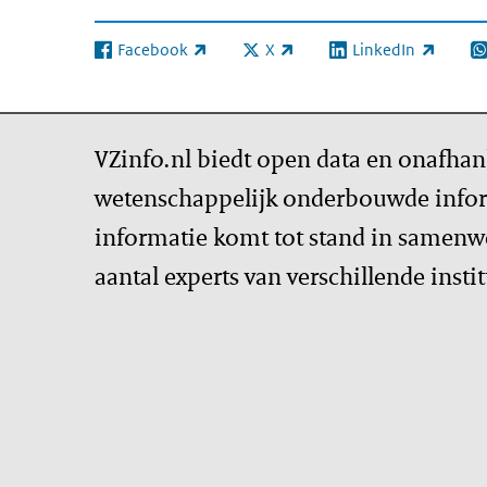
Facebook
X
LinkedIn
(externe link)
(externe link)
(externe link)
(e
VZinfo.nl biedt open data en onafhan
wetenschappelijk onderbouwde infor
informatie komt tot stand in samenw
aantal experts van verschillende insti