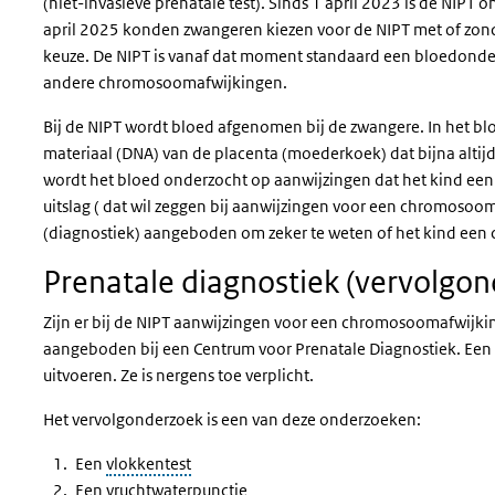
(niet-invasieve prenatale test). Sinds 1 april 2023 is de NIPT
april 2025 konden zwangeren kiezen voor de NIPT met of zond
keuze. De NIPT is vanaf dat moment standaard een bloedond
andere chromosoomafwijkingen.
Bij de NIPT wordt bloed afgenomen bij de zwangere. In het bloe
materiaal (DNA) van de placenta (moederkoek) dat bijna altijd 
wordt het bloed onderzocht op aanwijzingen dat het kind ee
uitslag ( dat wil zeggen bij aanwijzingen voor een chromoso
(diagnostiek) aangeboden om zeker te weten of het kind een
Prenatale diagnostiek (vervolgon
Zijn er bij de NIPT aanwijzingen voor een chromosoomafwijki
aangeboden bij een Centrum voor Prenatale Diagnostiek. Een z
uitvoeren. Ze is nergens toe verplicht.
Het vervolgonderzoek is een van deze onderzoeken:
Een
vlokkentest
Een
vruchtwaterpunctie