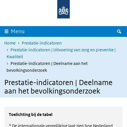
Overslaan en naar de inhoud gaan
Direct naar de hoofdnavigatie
Z
Menu
Home
Prestatie-indicatoren
Prestatie-indicatoren | Uitvoering van zorg en preventie |
Kwaliteit
Prestatie-indicatoren | Deelname aan het
bevolkingsonderzoek
Prestatie-indicatoren | Deelname
aan het bevolkingsonderzoek
Toelichting bij de tabel
* De internationale vergelijking laat zien hoe Nederland