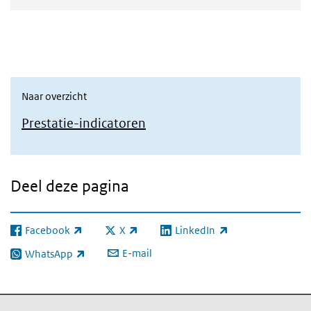
Naar overzicht
Prestatie-indicatoren
Deel deze pagina
Facebook
X
LinkedIn
(externe link)
(externe link)
(externe link)
E-mail
WhatsApp
(externe link)