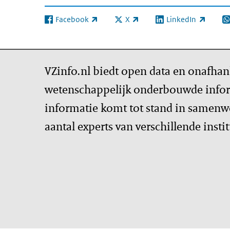
Facebook
X
LinkedIn
(externe link)
(externe link)
(externe link)
(e
VZinfo.nl biedt open data en onafhan
wetenschappelijk onderbouwde infor
informatie komt tot stand in samenw
aantal experts van verschillende insti