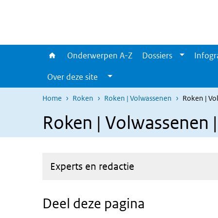
Overslaan en naar de inhoud gaan
Direct naar de hoofdnavigatie
Onderwerpen A-Z
Dossiers
Infogr
Over deze site
Home
Roken
Roken | Volwassenen
Roken | Vo
Roken | Volwassenen |
Experts en redactie
Deel deze pagina