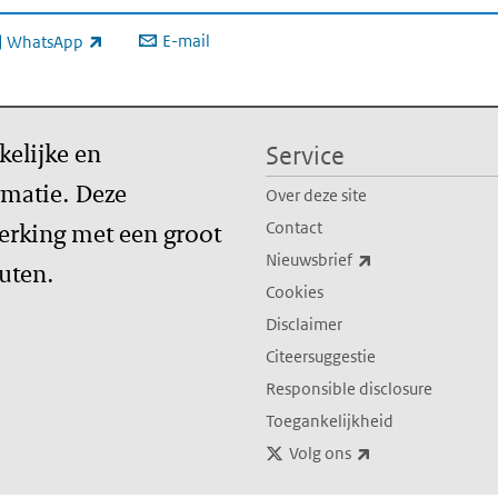
E-mail
WhatsApp
xterne link)
kelijke en
Service
matie. Deze
Over deze site
erking met een groot
Contact
(externe link)
Nieuwsbrief
tuten.
Cookies
Disclaimer
Citeersuggestie
Responsible disclosure
Toegankelijkheid
(externe link)
Volg ons