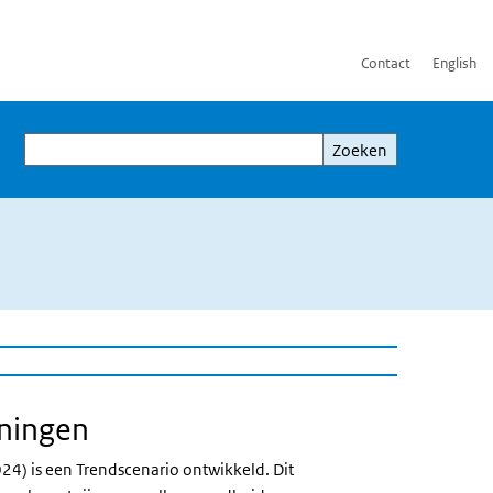
Contact
English
Zoeken
Zoeken
eningen
 link)
4) is een Trendscenario ontwikkeld. Dit