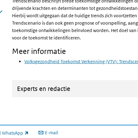
Trendscenario beschrijft brede toekomstige ontwikkelingen di
drijvende krachten en determinanten tot gezondheidstoestand
Hierbij wordt uitgegaan dat de huidige trends zich voortzetten
Trendscenario is dan ook geen prognose of voorspelling, aan
toekomstige ontwikkelingen beïnvloed worden. Het doel van 
voor de toekomst te identificeren.
Meer informatie
Volksgezondheid Toekomst Verkenning (VTV): Trendsce
Experts en redactie
E-mail
WhatsApp
xterne link)