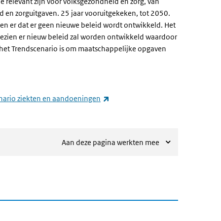
e relevant zijn voor volksgezondheid en zorg, van
 en zorguitgaven. 25 jaar vooruitgekeken, tot 2050.
 en er dat er geen nieuwe beleid wordt ontwikkeld. Het
gezien er nieuw beleid zal worden ontwikkeld waardoor
het Trendscenario is om maatschappelijke opgaven
(externe link)
nario ziekten en aandoeningen
Aan deze pagina werkten mee