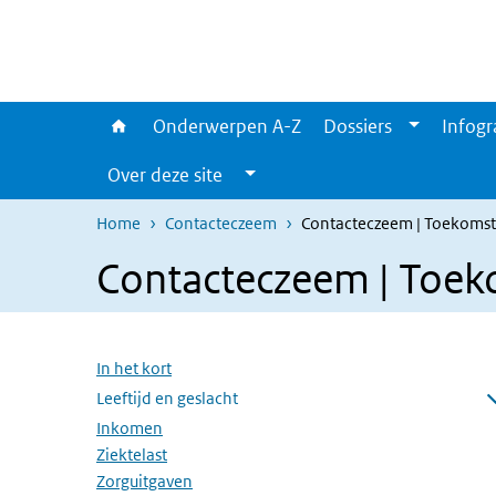
Overslaan en naar de inhoud gaan
Direct naar de hoofdnavigatie
Onderwerpen A-Z
Dossiers
Infogr
Over deze site
Home
Contacteczeem
Contacteczeem | Toekomst
Contacteczeem | Toe
Overslaan menu
In het kort
Leeftijd en geslacht
Submenu openen
Inkomen
Ziektelast
Zorguitgaven