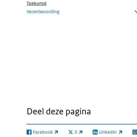
(Actieve pagina)
Toekomst
Verantwoording
Submenu openen
Deel deze pagina
Facebook
X
LinkedIn
(externe link)
(externe link)
(externe link)
(e