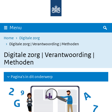
Overslaan en naar de inhoud gaan
Direct naar de hoofdnavigatie
Z
Menu
Home
Digitale zorg
Digitale zorg | Verantwoording | Methoden
Digitale zorg | Verantwoording |
Methoden
Pagina's in dit onderwerp