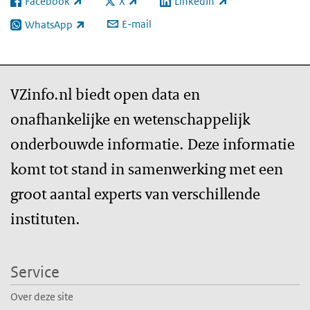
Facebook
X
LinkedIn
(externe link)
(externe link)
(externe link)
E-mail
WhatsApp
(externe link)
VZinfo.nl biedt open data en
onafhankelijke en wetenschappelijk
onderbouwde informatie. Deze informatie
komt tot stand in samenwerking met een
groot aantal experts van verschillende
instituten.
Service
Over deze site