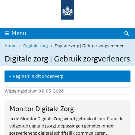
Overslaan en naar de inhoud gaan
Direct naar de hoofdnavigatie
Z
Menu
Home
Digitale zorg
Digitale zorg | Gebruik zorgverleners
Digitale zorg | Gebruik zorgverleners
Pagina's in dit onderwerp
Wijzigingsdatum 09-03-2026
Monitor Digitale Zorg
In de Monitor Digitale Zorg
wordt gebruik of ‘inzet’ van de
volgende digitale (zorg)toepassingen gemeten onder
zorgverleners: digitaal schriftelijk communiceren,