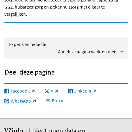
GGZ
, huisartsenzorg en ziekenhuiszorg met elkaar te
vergelijken.
Experts en redactie
Aan deze pagina werkten mee
Deel deze pagina
Facebook
X
LinkedIn
(externe link)
(externe link)
(externe link)
E-mail
WhatsApp
(externe link)
VZinfo.nl biedt open data en