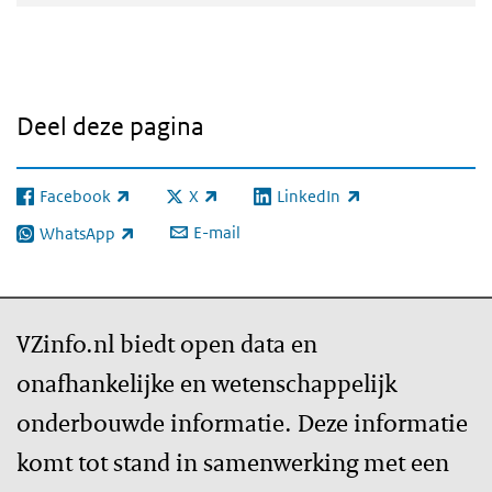
Deel deze pagina
Facebook
X
LinkedIn
(externe link)
(externe link)
(externe link)
E-mail
WhatsApp
(externe link)
VZinfo.nl biedt open data en
onafhankelijke en wetenschappelijk
onderbouwde informatie. Deze informatie
komt tot stand in samenwerking met een