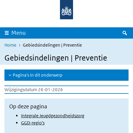
Overslaan en naar de inhoud gaan
Direct naar de hoofdnavigatie
Z
Menu
Home
Gebiedsindelingen | Preventie
Gebiedsindelingen | Preventie
Pagina's in dit onderwerp
Wijzigingsdatum 26-01-2026
Op deze pagina
Integrale Jeugdgezondheidszorg
GGD-regio's