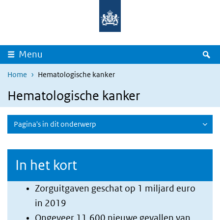
Overslaan en naar de inhoud gaan
Direct naar de hoofdnavigatie
Z
Menu
Home
Hematologische kanker
Hematologische kanker
Pagina's in dit onderwerp
In het kort
Zorguitgaven geschat op 1 miljard euro
in 2019
Ongeveer 11.600 nieuwe gevallen van