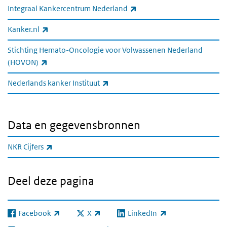
(externe link)
Integraal Kankercentrum Nederland
(externe link)
Kanker.nl
Stichting Hemato-Oncologie voor Volwassenen Nederland
(externe link)
(HOVON)
(externe link)
Nederlands kanker Instituut
Data en gegevensbronnen
(externe link)
NKR Cijfers
Deel deze pagina
Facebook
X
LinkedIn
(externe link)
(externe link)
(externe link)