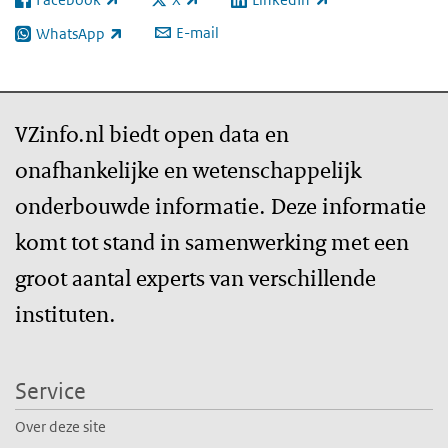
(externe link)
(externe link)
(externe link)
E-mail
WhatsApp
(externe link)
VZinfo.nl biedt open data en
onafhankelijke en wetenschappelijk
onderbouwde informatie. Deze informatie
komt tot stand in samenwerking met een
groot aantal experts van verschillende
instituten.
Service
Over deze site