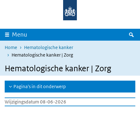
Overslaan en naar de inhoud gaan
Direct naar de hoofdnavigatie
Z
Menu
Home
Hematologische kanker
Hematologische kanker | Zorg
Hematologische kanker | Zorg
Pagina's in dit onderwerp
Wijzigingsdatum 08-06-2026
LBZ Dashboard
Overslaan
iframe:
LBZ