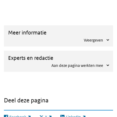
Dashboard
Meer informatie
Weergeven
Experts en redactie
Aan deze pagina werkten mee
Deel deze pagina
Facebook
X
LinkedIn