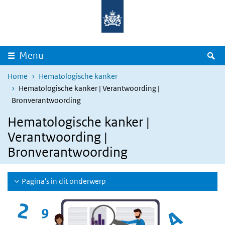
Overslaan en naar de inhoud gaan
Direct naar de hoofdnavigatie
Z
Menu
Home
Hematologische kanker
Hematologische kanker | Verantwoording |
Bronverantwoording
Hematologische kanker |
Verantwoording |
Bronverantwoording
Pagina's in dit onderwerp