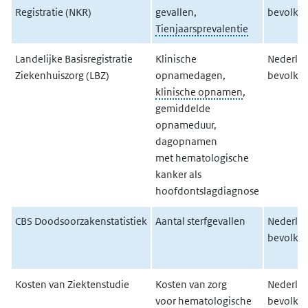
Registratie (NKR)
gevallen,
bevolki
Tienjaarsprevalentie
Landelijke Basisregistratie
Klinische
Nederla
Ziekenhuiszorg (LBZ)
opnamedagen,
bevolki
klinische opnamen
,
gemiddelde
opnameduur,
dagopnamen
met hematologische
kanker als
hoofdontslagdiagnose
CBS Doodsoorzakenstatistiek
Aantal sterfgevallen
Nederla
bevolki
Kosten van Ziektenstudie
Kosten van zorg
Nederla
voor hematologische
bevolki