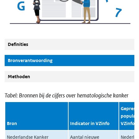
Definities
(Actieve knop)
Bronverantwoording
Methoden
Tabel: Bronnen bij de cijfers over hematologische kanker
Geprese
populati
Bron
Indicator in VZinfo
VZinfo
Nederlandse Kanker
Aantal nieuwe
Nederla