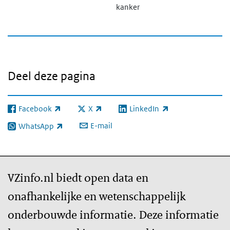
kanker
Deel deze pagina
Facebook
X
LinkedIn
(externe link)
(externe link)
(externe link)
E-mail
WhatsApp
(externe link)
VZinfo.nl biedt open data en
onafhankelijke en wetenschappelijk
onderbouwde informatie. Deze informatie