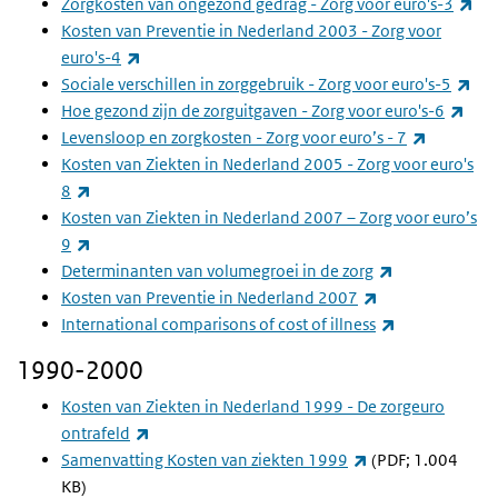
(ex
Zorgkosten van ongezond gedrag - Zorg voor euro's-3
Kosten van Preventie in Nederland 2003 - Zorg voor
(externe link)
euro's-4
(ex
Sociale verschillen in zorggebruik - Zorg voor euro's-5
(ext
Hoe gezond zijn de zorguitgaven - Zorg voor euro's-6
(externe l
Levensloop en zorgkosten - Zorg voor euro’s - 7
Kosten van Ziekten in Nederland 2005 - Zorg voor euro's
(externe link)
8
Kosten van Ziekten in Nederland 2007 – Zorg voor euro’s
(externe link)
9
(externe link)
Determinanten van volumegroei in de zorg
(externe link)
Kosten van Preventie in Nederland 2007
(externe link)
International comparisons of cost of illness
1990-2000
Kosten van Ziekten in Nederland 1999 - De zorgeuro
(externe link)
ontrafeld
(externe link)
Samenvatting Kosten van ziekten 1999
(PDF; 1.004
KB)