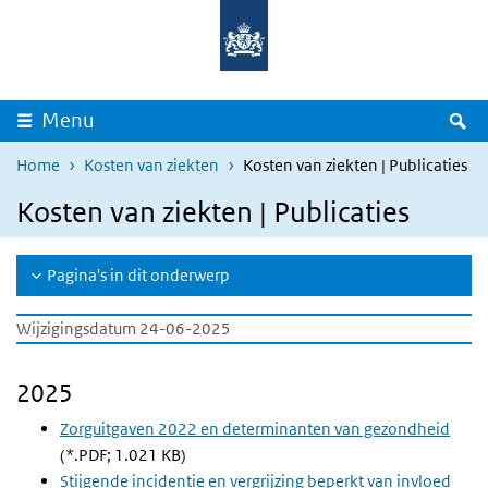
Overslaan en naar de inhoud gaan
Direct naar de hoofdnavigatie
Z
Menu
Home
Kosten van ziekten
Kosten van ziekten | Publicaties
Kosten van ziekten | Publicaties
Pagina's in dit onderwerp
Wijzigingsdatum 24-06-2025
2025
Zorguitgaven 2022 en determinanten van gezondheid
(*.PDF; 1.021 KB)
Stijgende incidentie en vergrijzing beperkt van invloed