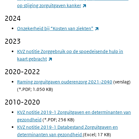
(externe link)
op stijging zorguitgaven kanker
2024
(externe link)
Onzekerheid bij “Kosten van ziekten”
2023
KVZ notitie Zorggebruik op de spoedeisende hulp in
(externe link)
kaart gebracht
2020-2022
Raming zorguitgaven ouderenzorg 2021-2040
(verslag)
(*.PDF; 1.050 KB)
2010-2020
KVZ notitie 2019-1 Zorguitgaven en determinanten van
gezondheid
(*.PDF; 256 KB)
KVZ notitie 2019-1 Databestand Zorguitgaven en
determinanten van gezondheid
(Excel; 17 KB)