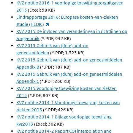
KVZ notitie 2016-1 voorlopige toewijzing zorguitgaven
2015
(Excel; 58 KB)
Eindrapportage 2016: Europese kosten-van-ziekten
(externe link)
studie (HEDIC)
KVZ 2015 De invloed van veranderingen in richtlijnen op
zorggebruik
(*.PDF; 932 KB)
KVZ 2015 Gebruik van (dure) add-on
geneesmiddelen
(*.PDF; 1.323 KB)
KVZ 2015 Gebruik van (dure) add-on geneesmiddelen
Appendix B
(*.PDF; 187 KB)
KVZ 2015 Gebruik van (dure) add-on geneesmiddelen
Appendix C
(*.PDF; 260 KB)
KVZ 2015 Voorlopige toewijzing kosten van ziekten
2015
(*.PDF; 807 KB)
KVZ notitie 2014-1 Voorlopige toewijzing kosten van
ziekten 2013
(*.PDF; 426 KB)
KVZ notitie 2014-1 Bijlage voorlopige toewijzing
kvz2013
(Excel; 302 KB)
KVZ notitie 2014-2 Report COI interpolation and