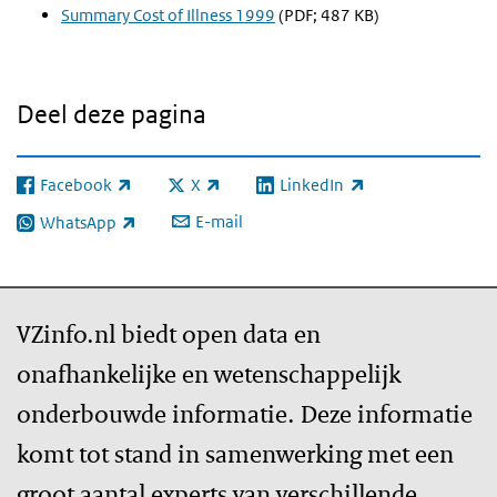
Summary Cost of Illness 1999
(PDF; 487 KB)
Deel deze pagina
Facebook
X
LinkedIn
(externe link)
(externe link)
(externe link)
E-mail
WhatsApp
(externe link)
VZinfo.nl biedt open data en
onafhankelijke en wetenschappelijk
onderbouwde informatie. Deze informatie
komt tot stand in samenwerking met een
groot aantal experts van verschillende