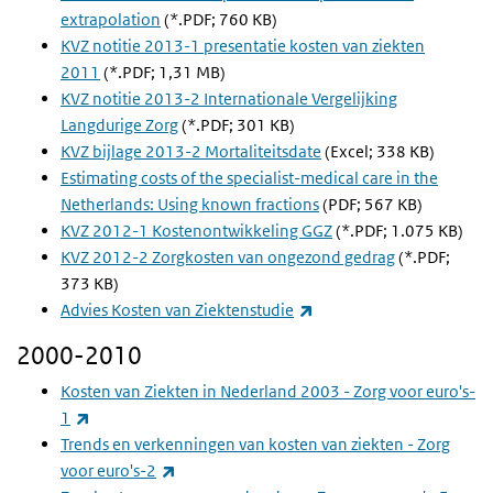
extrapolation
(*.PDF; 760 KB)
KVZ notitie 2013-1 presentatie kosten van ziekten
2011
(*.PDF; 1,31 MB)
KVZ notitie 2013-2 Internationale Vergelijking
Langdurige Zorg
(*.PDF; 301 KB)
KVZ bijlage 2013-2 Mortaliteitsdate
(Excel; 338 KB)
Estimating costs of the specialist-medical care in the
Netherlands: Using known fractions
(PDF; 567 KB)
KVZ 2012-1 Kostenontwikkeling GGZ
(*.PDF; 1.075 KB)
KVZ 2012-2 Zorgkosten van ongezond gedrag
(*.PDF;
373 KB)
(externe link)
Advies Kosten van Ziektenstudie
2000-2010
Kosten van Ziekten in Nederland 2003 - Zorg voor euro's-
(externe link)
1
Trends en verkenningen van kosten van ziekten - Zorg
(externe link)
voor euro's-2