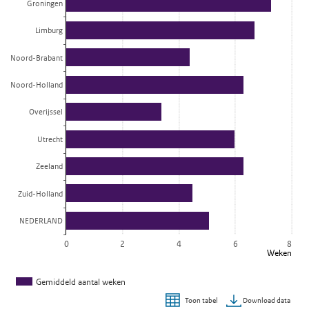
Groningen
Limburg
Noord-Brabant
Noord-Holland
Overijssel
Utrecht
Zeeland
Zuid-Holland
NEDERLAND
0
2
4
6
8
Weken
Gemiddeld aantal weken
Download data
Toon tabel