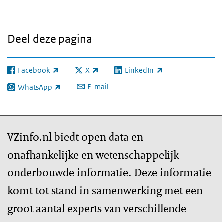
Deel deze pagina
Facebook
X
LinkedIn
(externe link)
(externe link)
(externe link)
E-mail
WhatsApp
(externe link)
VZinfo.nl biedt open data en
onafhankelijke en wetenschappelijk
onderbouwde informatie. Deze informatie
komt tot stand in samenwerking met een
groot aantal experts van verschillende