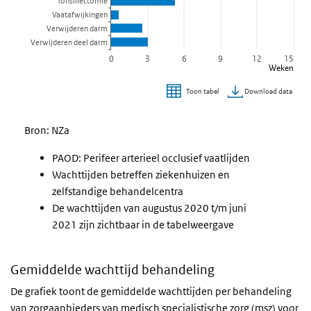
Tonsillectomie
Vaatafwijkingen
Verwijderen darm
Verwijderen deel darm
0
3
6
9
12
15
Weken
Download data
Toon tabel
Einde van interactieve grafiek.
Bron: NZa
PAOD: Perifeer arterieel occlusief vaatlijden
Wachttijden betreffen ziekenhuizen en
zelfstandige behandelcentra
De wachttijden van augustus 2020 t/m juni
2021 zijn zichtbaar in de tabelweergave
Gemiddelde wachttijd behandeling
De grafiek toont de gemiddelde wachttijden per behandeling
van zorgaanbieders van medisch specialistische zorg (msz) voor