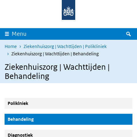
Overslaan en naar de inhoud gaan
Direct naar de hoofdnavigatie
Z
Menu
Home
Ziekenhuiszorg | Wachttijden | Polikliniek
Ziekenhuiszorg | Wachttijden | Behandeling
Ziekenhuiszorg | Wachttijden |
Behandeling
Poliklniek
(Actieve knop)
Behandeling
Diagnostiek