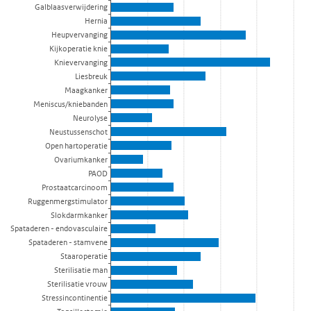
Galblaasverwijdering
Hernia
Heupvervanging
Kijkoperatie knie
Knievervanging
Liesbreuk
Maagkanker
Meniscus/kniebanden
Neurolyse
Neustussenschot
Open hartoperatie
Ovariumkanker
PAOD
Prostaatcarcinoom
Ruggenmergstimulator
Slokdarmkanker
Spataderen - endovasculaire
Spataderen - stamvene
Staaroperatie
Sterilisatie man
Sterilisatie vrouw
Stressincontinentie