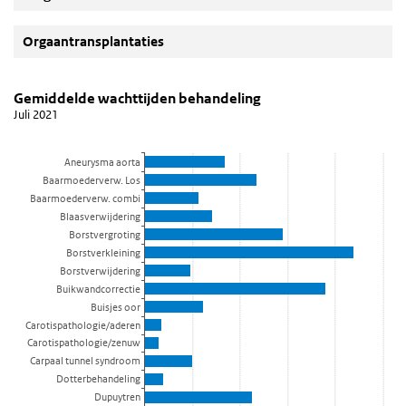
Orgaantransplantaties
Gemiddelde wachttijden behandeling
Gemiddelde wachttijden behandeling
Sla de grafiek 'Gemiddelde wachttijden behandeling' over en ga n
Gemiddelde wachttijden behandeling
Juli 2021
Staaf grafiek met 12 reeksen.
Juli 2021
Aneurysma aorta
Bekijk als data tabel.
Baarmoederverw. Los
De grafiek heeft 1 X-as die categories weergeeft.
Baarmoederverw. combi
De grafiek heeft 1 Y-as die Weken weergeeft.
Blaasverwijdering
Borstvergroting
Borstverkleining
Borstverwijdering
Buikwandcorrectie
Buisjes oor
Carotispathologie/aderen
Carotispathologie/zenuw
Carpaal tunnel syndroom
Dotterbehandeling
Dupuytren