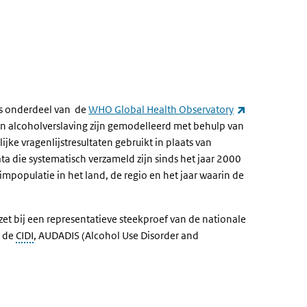
ve knop)
externe link)
s onderdeel van de
WHO Global Health Observatory
n alcoholverslaving zijn gemodelleerd met behulp van
ke vragenlijstresultaten gebruikt in plaats van
ta die systematisch verzameld zijn sinds het jaar 2000
mpopulatie in het land, de regio en het jaar waarin de
ezet bij een representatieve steekproef van de nationale
s de
CIDI
, AUDADIS (Alcohol Use Disorder and