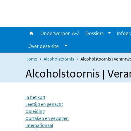
Overslaan en naar de inhoud gaan
Direct naar de hoofdnavigatie
Onderwerpen A-Z
Dossiers
Infogr
Over deze site
Home
Alcoholstoornis
Alcoholstoornis | Verant
Alcoholstoornis | Ver
Overslaan menu
In het kort
Leeftijd en geslacht
Opleiding
Oorzaken en gevolgen
Internationaal