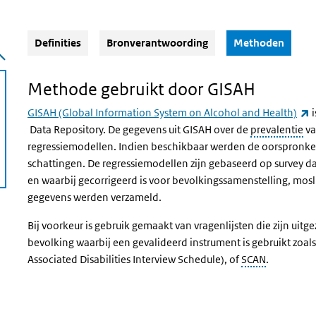
(Actie
Definities
Bronverantwoording
Methoden
Methode gebruikt door GISAH
(
GISAH (Global Information System on Alcohol and Health)
i
(externe link)
Data Repository. De gegevens uit GISAH over de
prevalentie
va
regressiemodellen. Indien beschikbaar werden de oorspronkelij
schattingen. De regressiemodellen zijn gebaseerd op survey da
en waarbij gecorrigeerd is voor bevolkingssamenstelling, mosli
gegevens werden verzameld.
Bij voorkeur is gebruik gemaakt van vragenlijsten die zijn uitg
bevolking waarbij een gevalideerd instrument is gebruikt zoal
Associated Disabilities Interview Schedule), of
SCAN
.