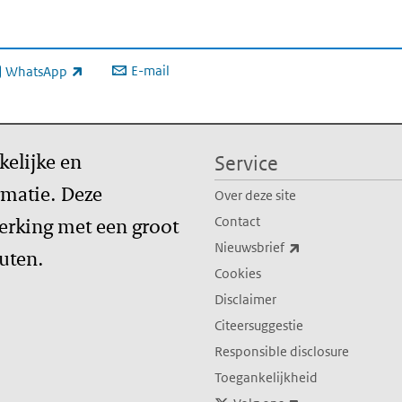
E-mail
WhatsApp
xterne link)
kelijke en
Service
matie. Deze
Over deze site
erking met een groot
Contact
(externe link)
Nieuwsbrief
tuten.
Cookies
Disclaimer
Citeersuggestie
Responsible disclosure
Toegankelijkheid