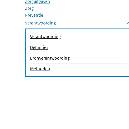
Zorguitgaven
Zorg
Preventie
Verantwoording
Submenu sluiten
Verantwoording
Definities
Bronverantwoording
(Actieve pagina)
Methoden