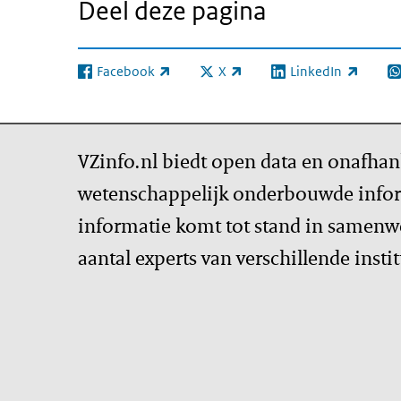
Deel deze pagina
Facebook
X
LinkedIn
(externe link)
(externe link)
(externe link)
(e
VZinfo.nl biedt open data en onafhan
wetenschappelijk onderbouwde infor
informatie komt tot stand in samenw
aantal experts van verschillende insti