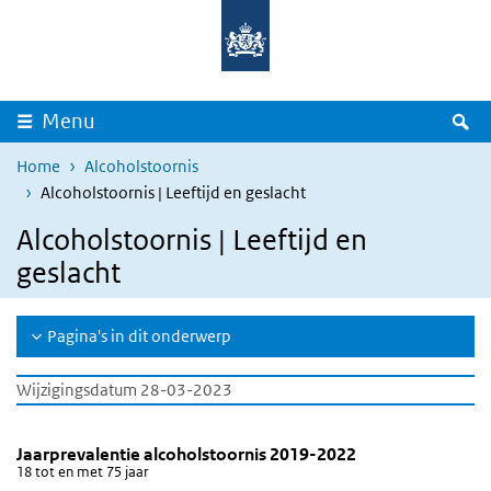
Overslaan en naar de inhoud gaan
Direct naar de hoofdnavigatie
Z
Menu
Home
Alcoholstoornis
Alcoholstoornis | Leeftijd en geslacht
Alcoholstoornis | Leeftijd en
geslacht
Pagina's in dit onderwerp
Wijzigingsdatum 28-03-2023
Jaarprevalentie alcoholstoornis 2019-2022
Jaarprevalentie van alcoholsttoornis 2019
Sla de grafiek 'Jaarprevalentie alcoholstoornis 2019-2022' over e
Jaarprevalentie alcoholstoornis 2019-2022
18 tot en met 75 jaar
Staaf grafiek met 3 reeksen.