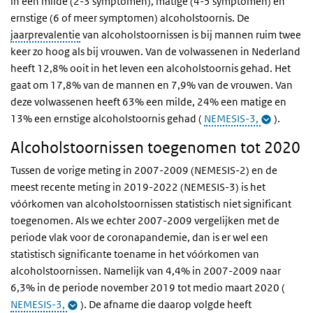
in een milde (2-3 symptomen), matige (4-5 symptomen) en
ernstige (6 of meer symptomen) alcoholstoornis.
De
jaarprevalentie
van alcoholstoornissen is bij mannen ruim twee
keer zo hoog als bij vrouwen. Van de volwassenen in Nederland
heeft 12,8% ooit in het leven een alcoholstoornis gehad. Het
gaat om 17,8% van de mannen en 7,9% van de vrouwen. Van
deze volwassenen heeft 63% een milde, 24% een matige en
13% een ernstige alcoholstoornis gehad (
NEMESIS-3,
).
Alcoholstoornissen toegenomen tot 2020
Tussen de vorige meting in 2007-2009 (NEMESIS-2) en de
meest recente meting in 2019-2022 (NEMESIS-3) is het
vóórkomen van alcoholstoornissen statistisch niet significant
toegenomen. Als we echter 2007-2009 vergelijken met de
periode vlak voor de coronapandemie, dan is er wel een
statistisch significante toename in het vóórkomen van
alcoholstoornissen. Namelijk van 4,4% in 2007-2009 naar
6,3% in de periode november 2019 tot medio maart 2020 (
NEMESIS-3,
). De afname die daarop volgde heeft