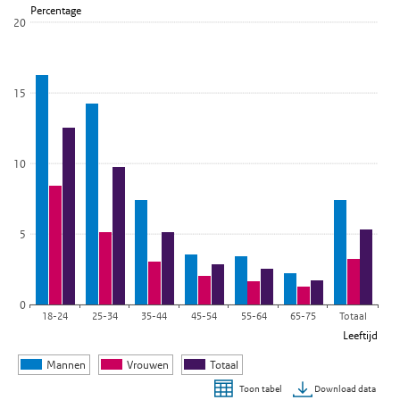
Percentage
18 tot en met 75 jaar
20
Bekijk als data tabel.
De grafiek heeft 1 X-as die Leeftijd weergeeft.
De grafiek heeft 1 Y-as die Percentage weergeeft.
15
10
5
0
18-24
25-34
35-44
45-54
55-64
65-75
Totaal
Leeftijd
Mannen
Vrouwen
Totaal
Download data
Toon tabel