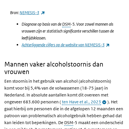
Einde van interactieve grafiek.
(externe link)
Bron:
NEMESIS-3
Diagnose op basis van de
DSM
-5. Voor zowel mannen als
vrouwen zijn er statistisch significante verschillen tussen de
leeftijdsklassen.
(externe l
Achterliggende cijfers op de website van NEMESIS-3
Mannen vaker alcoholstoornis dan
vrouwen
Een stoornis in het gebruik van alcohol (alcoholstoornis)
komt voor bij 5,4% van de volwassenen (18-75 jaar) in
Nederland. In absolute aantallen komt dit overeen met
ongeveer 683.600 personen (
ten Have et al., 2023
). Het
gaat hierbij om personen die in de afgelopen 12 maanden een
patroon van problematisch alcoholgebruik hebben gehad dat
kan leiden tot beperkingen.
De
DSM
-5 maakt een onderscheid