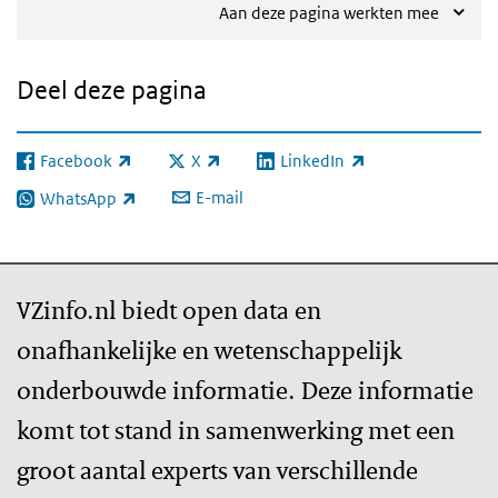
Aan deze pagina werkten mee
Deel deze pagina
Facebook
X
LinkedIn
(externe link)
(externe link)
(externe link)
E-mail
WhatsApp
(externe link)
VZinfo.nl biedt open data en
onafhankelijke en wetenschappelijk
onderbouwde informatie. Deze informatie
komt tot stand in samenwerking met een
groot aantal experts van verschillende