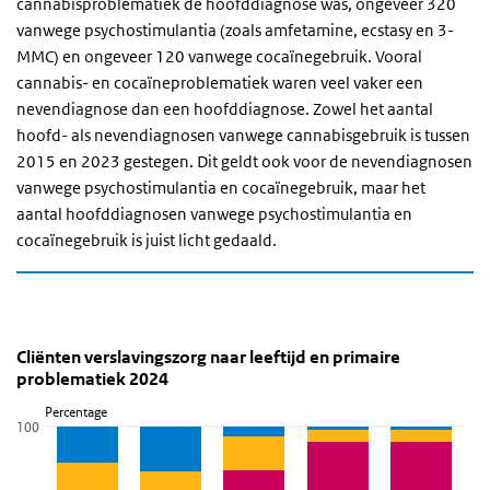
cannabisproblematiek de hoofddiagnose was, ongeveer 320
vanwege psychostimulantia (zoals amfetamine, ecstasy en 3-
MMC) en ongeveer 120 vanwege cocaïnegebruik. Vooral
cannabis- en cocaïneproblematiek waren veel vaker een
nevendiagnose dan een hoofddiagnose. Zowel het aantal
hoofd- als nevendiagnosen vanwege cannabisgebruik is tussen
2015 en 2023 gestegen. Dit geldt ook voor de nevendiagnosen
vanwege psychostimulantia en cocaïnegebruik, maar het
aantal hoofddiagnosen vanwege psychostimulantia en
cocaïnegebruik is juist licht gedaald.
Cliënten verslavingszorg naar leeftijd en primaire 
Cliënten in de verslavingszorg naar primair
Sla de grafiek 'Cliënten verslavingszorg naar leeftijd en primaire
Cliënten verslavingszorg naar leeftijd en primaire
problematiek 2024
Staaf grafiek met 5 reeksen.
Percentage
Bekijk als data tabel.
100
De grafiek heeft 1 X-as die categories weergeeft.
De grafiek heeft 1 Y-as die Percentage weergeeft.