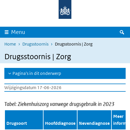
Overslaan en naar de inhoud gaan
Direct naar de hoofdnavigatie
Z
Menu
Home
Drugsstoornis
Drugsstoornis | Zorg
Drugsstoornis | Zorg
Pagina's in dit onderwerp
Wijzigingsdatum 17-06-2026
Tabel: Ziekenhuiszorg vanwege drugsgebruik in 2023
Meer
Drugsoort
Hoofddiagnose
Nevendiagnose
informat