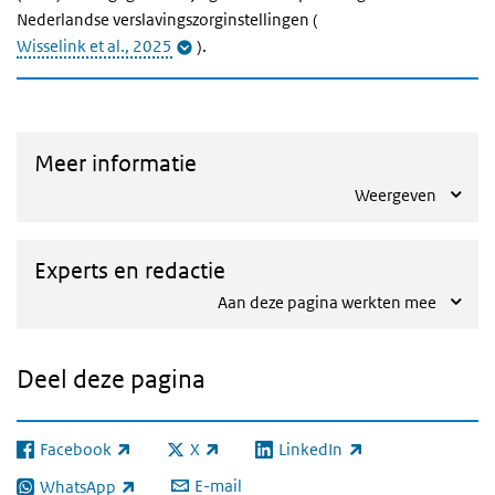
Nederlandse verslavingszorginstellingen (
Wisselink et al., 2025
).
Meer informatie
Weergeven
Experts en redactie
Aan deze pagina werkten mee
Deel deze pagina
Facebook
X
LinkedIn
(externe link)
(externe link)
(externe link)
E-mail
WhatsApp
(externe link)