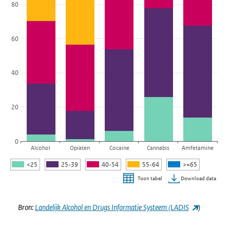
80
60
40
20
0
Alcohol
Opiaten
Cocaine
Cannabis
Amfetamine
<25
25-39
40-54
55-64
>=65
Download data
Toon tabel
Einde van interactieve grafiek.
(externe lin
Bron:
Landelijk Alcohol en Drugs Informatie Systeem (LADIS
)