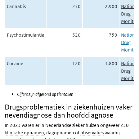
Cannabis
230
2.900
National
Drug
Monitor
Psychostimulantia
320
750
National
Drug
Monitor
Cocaïne
120
1.800
National
Drug
Monitor
Cijfers zijn afgerond op tientallen
Drugsproblematiek in ziekenhuizen vaker
nevendiagnose dan hoofddiagnose
In 2023 waren er in Nederlandse ziekenhuizen ongeveer 230
klinische opnamen
, dagopnamen of
observaties
waarbij