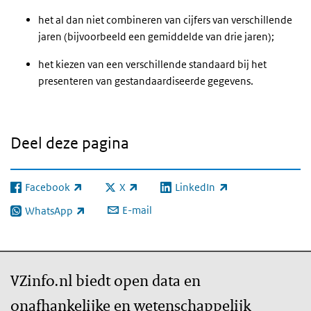
het al dan niet combineren van cijfers van verschillende
jaren (bijvoorbeeld een gemiddelde van drie jaren);
het kiezen van een verschillende standaard bij het
presenteren van gestandaardiseerde gegevens.
Deel deze pagina
Facebook
X
LinkedIn
(externe link)
(externe link)
(externe link)
E-mail
WhatsApp
(externe link)
VZinfo.nl biedt open data en
onafhankelijke en wetenschappelijk