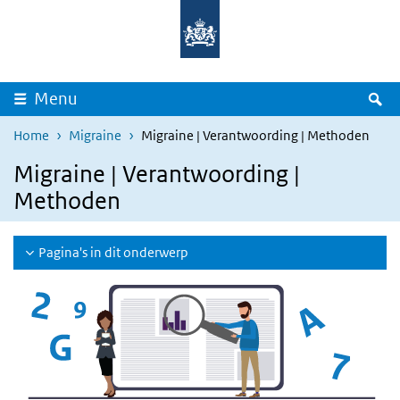
Overslaan en naar de inhoud gaan
Direct naar de hoofdnavigatie
Z
Menu
Home
Migraine
Migraine | Verantwoording | Methoden
Migraine | Verantwoording |
Methoden
Pagina's in dit onderwerp